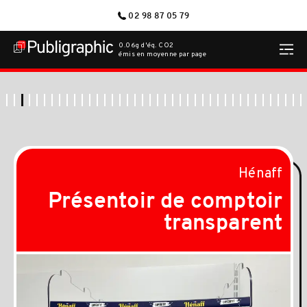
02 98 87 05 79
0.06g d'éq. CO2
émis en moyenne par page
Hénaff
Présentoir de comptoir
transparent