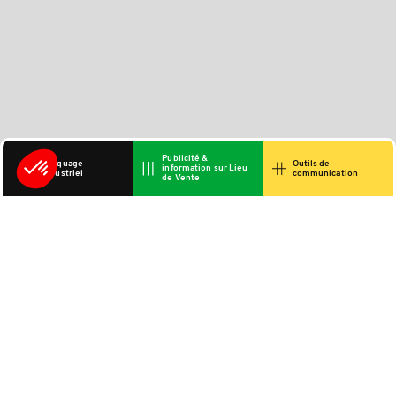
Publicité &
Marquage
Outils de
information sur Lieu
industriel
communication
de Vente
Vous aimerez
aussi...
Présentoir pour
parfum
Lofer