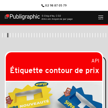
02 98 87 05 79
0.06g d'éq. CO2
émis en moyenne par page
API
Étiquette contour de prix