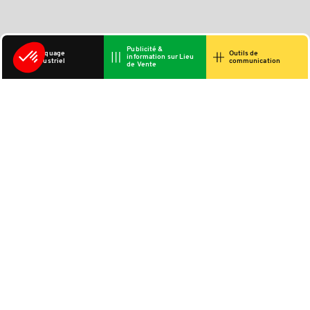
Publicité &
Marquage
Outils de
information sur Lieu
industriel
communication
de Vente
Vous aimerez
aussi...
Présentoir pour
cosmétique
Reflet