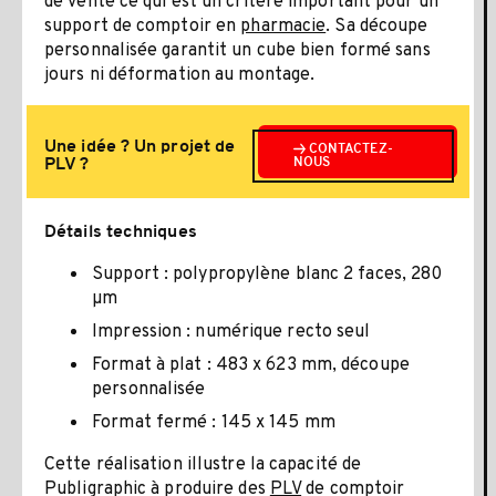
de vente ce qui est un critère important pour un
support de comptoir en
pharmacie
. Sa découpe
personnalisée garantit un cube bien formé sans
jours ni déformation au montage.
Une idée ? Un projet de
CONTACTEZ-
PLV ?
NOUS
Détails techniques
Support : polypropylène blanc 2 faces, 280
µm
Impression : numérique recto seul
Format à plat : 483 x 623 mm, découpe
personnalisée
Format fermé : 145 x 145 mm
Cette réalisation illustre la capacité de
Publigraphic à produire des
PLV
de comptoir