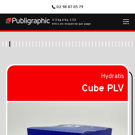
02 98 87 05 79
0.06g d'éq. CO2
émis en moyenne par page
Hydratis
Cube PLV