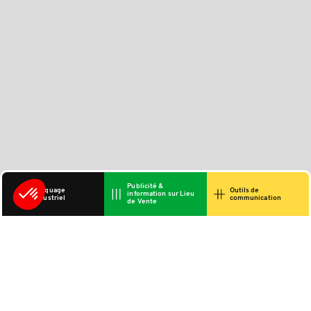
Publicité &
Marquage
Outils de
information sur Lieu
industriel
communication
de Vente
Vous aimerez
aussi...