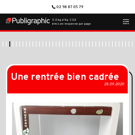
02 98 87 05 79
0.06g d'éq. CO2
émis en moyenne par page
Une rentrée bien cadrée
28.09.2020