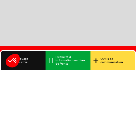
Publicité &
Marquage
Outils de
information sur Lieu
industriel
communication
de Vente
À VOS CÔTÉS DEPUIS
CONSEILS TECHNIQUES
1974
À CHAQUE ÉTAPE