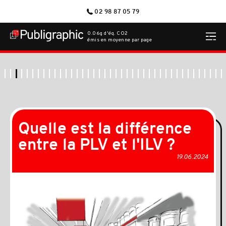
02 98 87 05 79
0.06g d'éq. CO2
émis en moyenne par page
Quelle est la différence
entre la PLV et l'ILV ?
19.06.2024