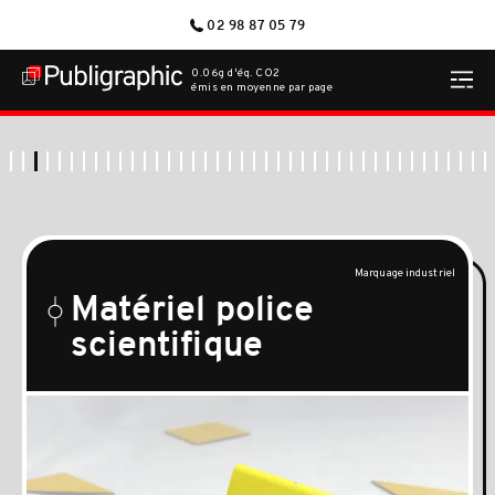
02 98 87 05 79
0.06g d'éq. CO2
émis en moyenne par page
Marquage industriel
Matériel police
scientifique