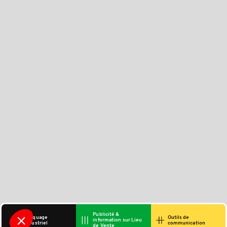
Publicité &
Marquage
Outils de
information sur Lieu
industriel
communication
de Vente