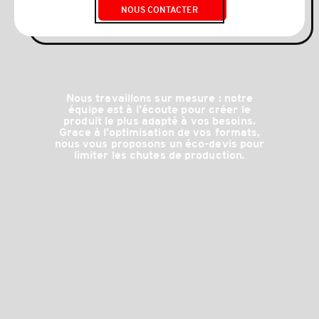
NOUS CONTACTER
Nous travaillons sur mesure : notre
équipe est à l’écoute pour créer le
produit le plus adapté à vos besoins.
Grace à l’optimisation de vos formats,
nous vous proposons un éco-devis pour
limiter les chutes de production.